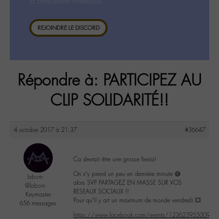
la consultation ci-dessous.
REJOINDRE LE DISCORD
Répondre à: PARTICIPEZ AU
CLIP SOLIDARITÉ!!
4 octobre 2017 à 21:37
#36647
Ca devrait être une grosse fiesta!
On s’y prend un peu en dernière minute 😅
labom
alors SVP PARTAGEZ EN MASSE SUR VOS
@labom
RESEAUX SOCIAUX !!
Keymaster
Pour qu’il y ait un maximum de monde vendredi 💥
656 messages
https://www.facebook.com/events/12362395500939