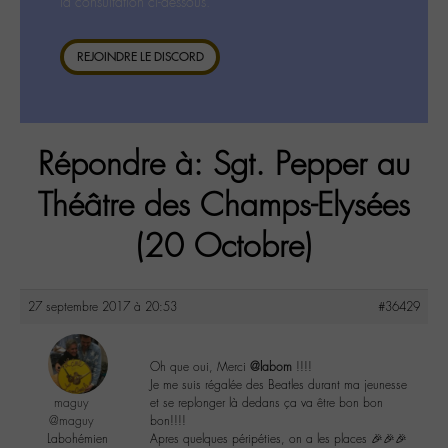
la consultation ci-dessous.
REJOINDRE LE DISCORD
Répondre à: Sgt. Pepper au
Théâtre des Champs-Elysées
(20 Octobre)
27 septembre 2017 à 20:53
#36429
Oh que oui, Merci
@labom
!!!!
Je me suis régalée des Beatles durant ma jeunesse
maguy
et se replonger là dedans ça va être bon bon
@maguy
bon!!!!
Labohémien
Apres quelques péripéties, on a les places 🎉🎉🎉