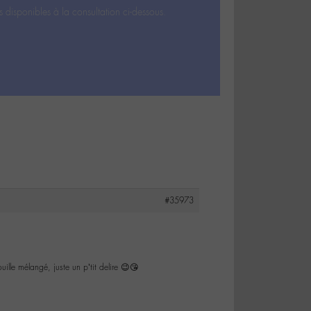
s disponibles à la consultation ci-dessous.
#35973
ille mélangé, juste un p’tit delire 😉😘