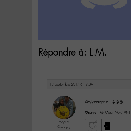
Répondre à: L.M.
13 septembre 2017 à 18:39
@sylviaeugenia
: 😘😘😘
@nanie
: 😂 Merci Merci 🤣 J’a
maguy
5
@maguy