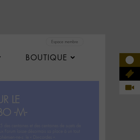
Espace membre
BOUTIQUE
R LE
BO -M-
5 des centaines et des centaines de sujets de
ux Forum laisse désormais sa place à un tout
hémien‧ne‧s: le « Dix-cordes ».