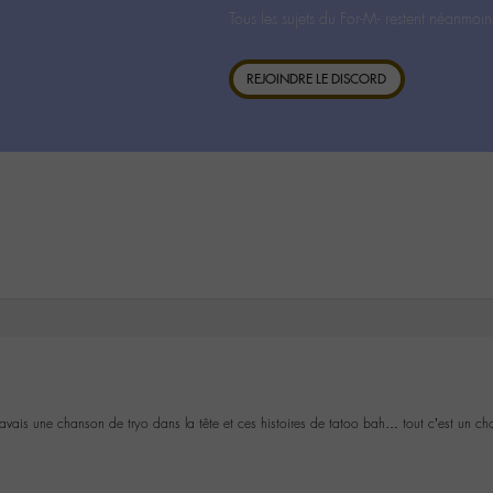
Tous les sujets du For-M- restent néanmoin
REJOINDRE LE DISCORD
vais une chanson de tryo dans la tête et ces histoires de tatoo bah… tout c’est un chou