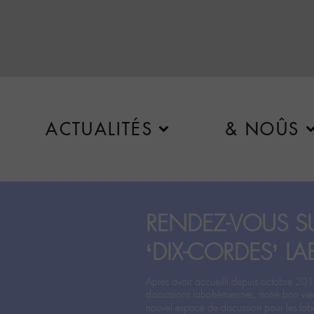
ACTUALITÉS
& NOÛS
RENDEZ-VOUS SU
‘DIX-CORDES’ LA
Après avoir accueilli depuis octobre 201
discussions labohémiennes, notre bon vie
nouvel espace de discussion pour les labo