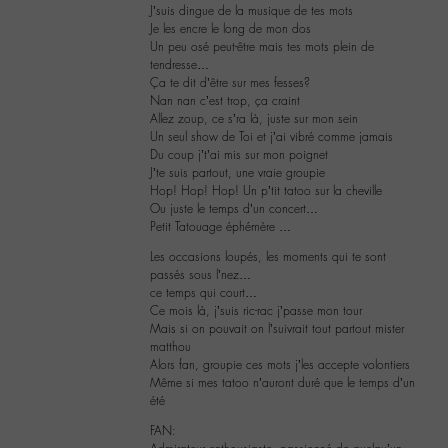
J’suis dingue de la musique de tes mots
Je les encre le long de mon dos
Un peu osé peut-être mais tes mots plein de
tendresse…
Ça te dit d’être sur mes fesses?
Nan nan c’est trop, ça craint
Allez zoup, ce s’ra là, juste sur mon sein
Un seul show de Toi et j’ai vibré comme jamais
Du coup j’t’ai mis sur mon poignet
J’te suis partout, une vraie groupie
Hop! Hop! Hop! Un p’tit tatoo sur la cheville
Ou juste le temps d’un concert…
Petit Tatouage éphémère …
Les occasions loupés, les moments qui te sont
passés sous l’nez…
ce temps qui court…
Ce mois là, j’suis ric-rac j’passe mon tour
Mais si on pouvait on l’suivrait tout partout mister
matthou
Alors fan, groupie ces mots j’les accepte volontiers
Même si mes tatoo n’auront duré que le temps d’un
été
FAN: