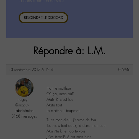
la consultation ci-dessous.
REJOINDRE LE DISCORD
Répondre à: L.M.
13 septembre 2017 à 12:41
#35946
Han le matthou
Où ça, mais où?
maguy
Mais là c’est fou
@maguy
Mate tout
Labohémien
Le matthou, toupatou
3168 messages
Tu es mon dieu, j’t’aime de fou
Tes mots tout doux, là dans mon cou
Moi j’te kiffe trop tu vois
J’t’es installé là sur mon bras