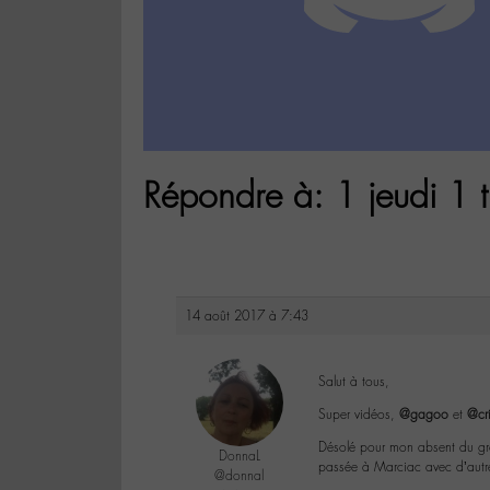
Répondre à: 1 jeudi 1 t
14 août 2017 à 7:43
Salut à tous,
Super vidéos,
@gagoo
et
@cri
Désolé pour mon absent du gro
DonnaL
passée à Marciac avec d’autre
@donnal