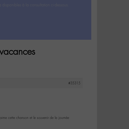
s disponibles à la consultation ci-dessous.
 vacances
#35315
ime cette chanson et le souvenir de la journée