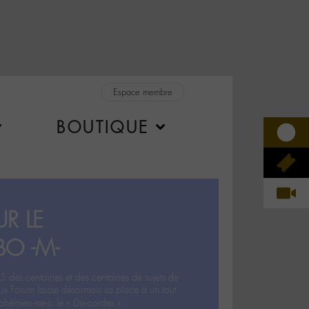
Espace membre
BOUTIQUE
R LE
BO -M-
5 des centaines et des centaines de sujets de
ux Forum laisse désormais sa place à un tout
hémien‧ne‧s: le « Dix-cordes ».