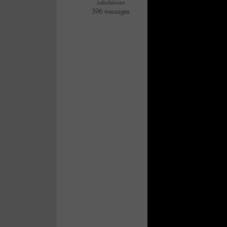
Labohémien
596 messages