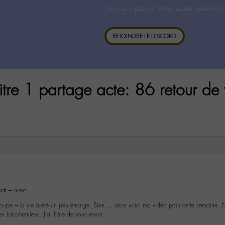
Tous les sujets du For-M- restent néanmoin
REJOINDRE LE DISCORD
itre 1 partage acte: 86 retour de
cri
– merci
upe – la vie a été un peu étrange. Bien … alors voici ma vidéo pour cette semaine. J’a
s Labohemiens. J’ai hâte de vous revoir.