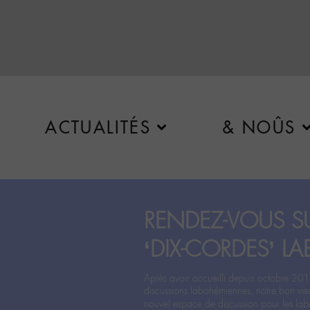
ACTUALITÉS
& NOÛS
RENDEZ-VOUS SU
‘DIX-CORDES’ LA
Après avoir accueilli depuis octobre 201
discussions labohémiennes, notre bon vie
nouvel espace de discussion pour les labo