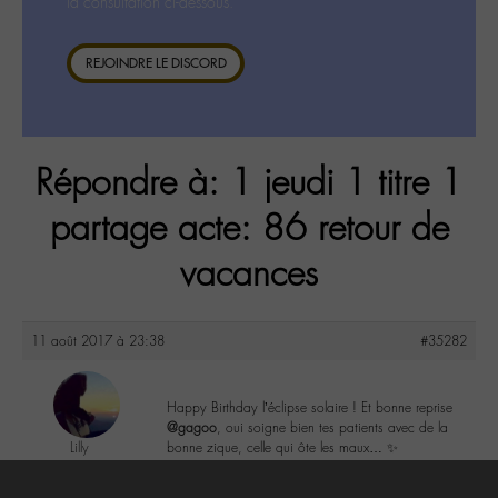
la consultation ci-dessous.
REJOINDRE LE DISCORD
Répondre à: 1 jeudi 1 titre 1
partage acte: 86 retour de
vacances
11 août 2017 à 23:38
#35282
Happy Birthday l’éclipse solaire ! Et bonne reprise
@gagoo
, oui soigne bien tes patients avec de la
Lilly
bonne zique, celle qui ôte les maux… ✨
@lillyb
Labohémien
6