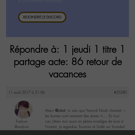
la consultation ci-dessous.
REJOINDRE LE DISCORD
Répondre à: 1 jeudi 1 titre 1
partage acte: 86 retour de
vacances
11 août 2017 à 21:06
#35280
Merci
@cricri
, tu sais que Yannick Noah chantait »
les lionnes sont vraiment des reines »!…. En tout
Evelyne
cas j’étais moi aussi en pleine nostalgie de kora à
@evelyne
l’instant, je regardais Toumani et Sidiki sur Youtube!
Labohémien