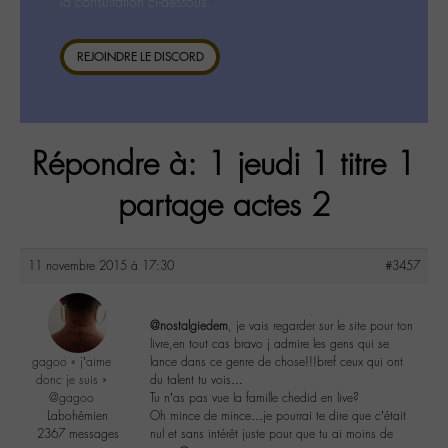
la consultation ci-dessous.
REJOINDRE LE DISCORD
Répondre à: 1 jeudi 1 titre 1
partage actes 2
11 novembre 2015 à 17:30
#3457
@nostalgiedem
, je vais regarder sur le site pour ton
livre,en tout cas bravo j admire les gens qui se
gagoo « j’aime
lance dans ce genre de chose!!!bref ceux qui ont
donc je suis »
du talent tu vois…
@gagoo
Tu n’as pas vue la famille chedid en live?
Labohémien
Oh mince de mince…je pourrai te dire que c’était
2367 messages
nul et sans intérêt juste pour que tu ai moins de