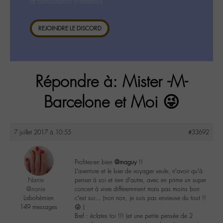
la consultation ci-dessous.
REJOINDRE LE DISCORD
Répondre à: Mister -M-
Barcelone et Moi 😜
7 juillet 2017 à 10:55
#33692
Profites-en bien
@maguy
!!
L’aventure et le luxe de voyager seule, n’avoir qu’à
Nanie
penser à soi et rien d’autre, avec en prime un super
@nanie
concert à vivre différemment mais pas moins bon
Labohémien
c’est sur… (non non, je suis pas envieuse du tout !!
149 messages
😜 )
Bref : éclates toi !!! (et une petite pensée de 2