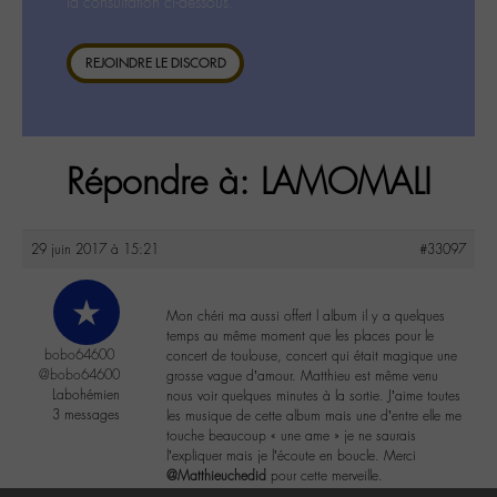
la consultation ci-dessous.
REJOINDRE LE DISCORD
Répondre à: LAMOMALI
29 juin 2017 à 15:21
#33097
Mon chéri ma aussi offert l album il y a quelques
temps au même moment que les places pour le
bobo64600
concert de toulouse, concert qui était magique une
@bobo64600
grosse vague d’amour. Matthieu est même venu
Labohémien
nous voir quelques minutes à la sortie. J’aime toutes
3 messages
les musique de cette album mais une d’entre elle me
touche beaucoup « une ame » je ne saurais
l’expliquer mais je l’écoute en boucle. Merci
@Matthieuchedid
pour cette merveille.