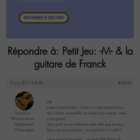
la consultation ci-dessous.
REJOINDRE LE DISCORD
Répondre à: Petit Jeu: -M- & la
guitare de Franck
18 juin 2017 à 8:49
#32043
Lilly
super commentaire, j’aime ce coté interprétation,
FranckCé
des choses auxquelles je n’avais pas pensé, mais
@franckcelaire
c’est génial
Labohémien
alors pour ce qui manque peut -être que je peux
4 messages
faire une autre guitare , (ou pendule ou toile!!!)
sinon pour le morceau , un petit Little Wing du