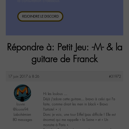
la consultation ci-dessous.
REJOINDRE LE DISCORD
Répondre à: Petit Jeu: -M- & la
guitare de Franck
17 juin 2017 à 8:26
#31972
Hi les loulous …
Déjà j’adore cette guitare… bravo à celui qui l’a
louvie
faite, comme dirait les men in black « Bravo
@louvie94
l’artiste! » :-)
Labohémien
Donc je vois, une tour Eiffel (pas difficile ! Elle est
80 messages
énorme) qui me rappelle « la Seine » et « Un
monstre à Paris ».