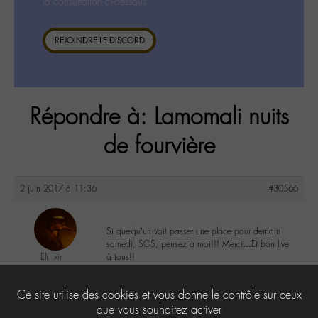
la consultation ci-dessous.
REJOINDRE LE DISCORD
Répondre à: Lamomali nuits
de fourvière
2 juin 2017 à 11:36
#30566
Si quelqu’un voit passer une place pour demain
samedi, SOS, pensez à moi!!! Merci…Et bon live
Eli..xir
à tous!!
@elixir
Labohémien
1
Ce site utilise des cookies et vous donne le contrôle sur ceux
29 messages
que vous souhaitez activer