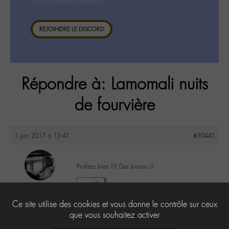
la consultation ci-dessous.
REJOINDRE LE DISCORD
Répondre à: Lamomali nuits
de fourvière
1 juin 2017 à 13:41
#30445
Profitez bien !!! Des bisous !!
lu6le
5
@lu6le
Ce site utilise des cookies et vous donne le contrôle sur ceux
Labohémien
324 messages
que vous souhaitez activer