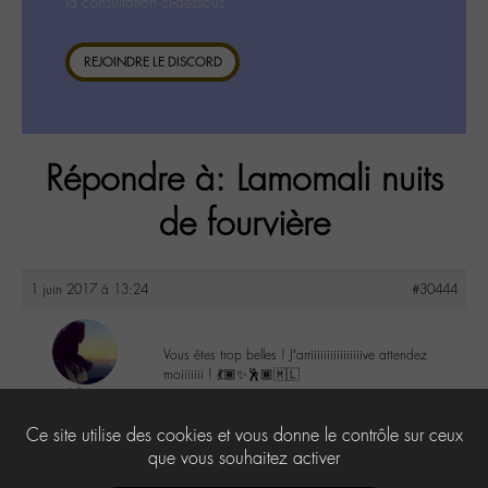
la consultation ci-dessous.
REJOINDRE LE DISCORD
Répondre à: Lamomali nuits
de fourvière
1 juin 2017 à 13:24
#30444
Vous êtes trop belles ! J’arriiiiiiiiiiiiiiiive attendez
moiiiiiii ! 💃🏾✨🕺🏾🇲🇱
Lilly
@lillyb
5
Ce site utilise des cookies et vous donne le contrôle sur ceux
Labohémien
948 messages
que vous souhaitez activer