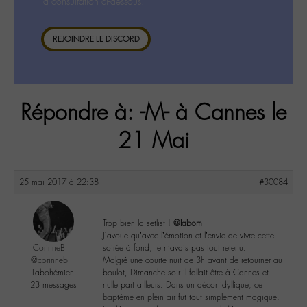
la consultation ci-dessous.
REJOINDRE LE DISCORD
Répondre à: -M- à Cannes le
21 Mai
25 mai 2017 à 22:38
#30084
Trop bien la setlist !
@labom
J’avoue qu’avec l’émotion et l’envie de vivre cette
CorinneB
soirée à fond, je n’avais pas tout retenu.
@corinneb
Malgré une courte nuit de 3h avant de retourner au
Labohémien
boulot, Dimanche soir il fallait être à Cannes et
23 messages
nulle part ailleurs. Dans un décor idyllique, ce
baptême en plein air fut tout simplement magique.