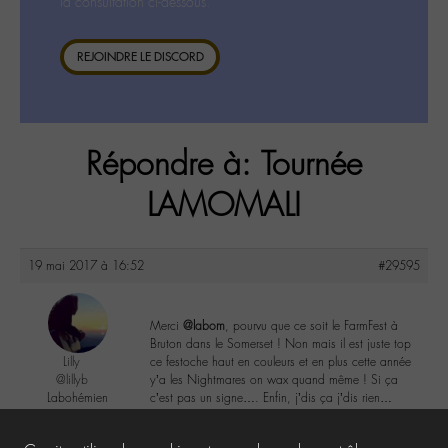
la consultation ci-dessous.
REJOINDRE LE DISCORD
Répondre à: Tournée
LAMOMALI
19 mai 2017 à 16:52
#29595
Merci
@labom
, pourvu que ce soit le FarmFest à
Bruton dans le Somerset ! Non mais il est juste top
Lilly
ce festoche haut en couleurs et en plus cette année
@lillyb
y’a les Nightmares on wax quand même ! Si ça
Labohémien
c’est pas un signe…. Enfin, j’dis ça j’dis rien…
948 messages
1