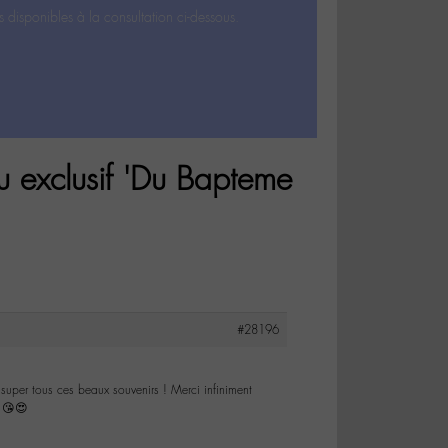
s disponibles à la consultation ci-dessous.
 exclusif 'Du Bapteme
#28196
 super tous ces beaux souvenirs ! Merci infiniment
! 😘😍