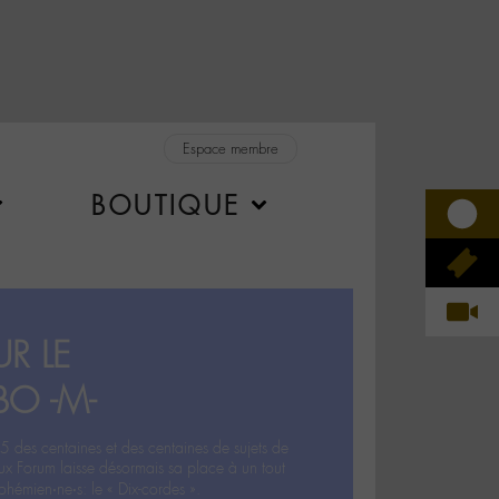
Espace membre
BOUTIQUE
R LE
BO -M-
5 des centaines et des centaines de sujets de
ux Forum laisse désormais sa place à un tout
hémien‧ne‧s: le « Dix-cordes ».