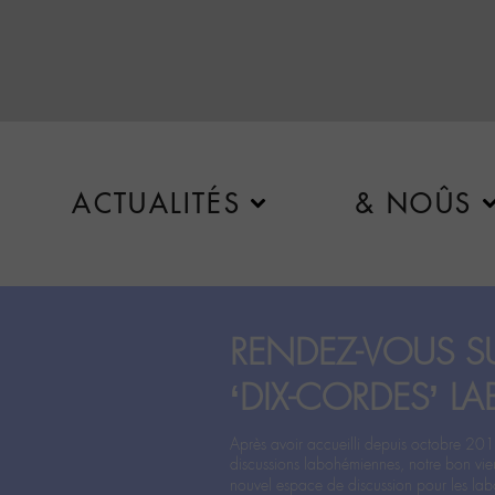
ACTUALITÉS
& NOÛS
RENDEZ-VOUS SU
‘DIX-CORDES’ LA
Après avoir accueilli depuis octobre 201
discussions labohémiennes, notre bon vie
nouvel espace de discussion pour les labo