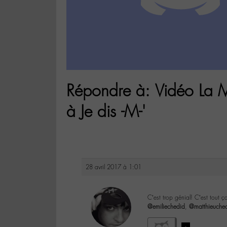
Répondre à: Vidéo La M
à Je dis -M-'
28 avril 2017 à 1:01
C’est trop génial! C’est tout ç
@emiliechedid
,
@matthieuche