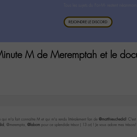
Tous les sujets du For-M- restent néanmoin
REJOINDRE LE DISCORD
inute M de Meremptah et le docu
a qui m’a fait connaître M et qui m’a rendu littéralement fan de
@matthieuchedid
! C’est
did
, @merempta,
@labom
pour ce splendide trésor ( 13 or) ! Je vous adore mes trésors