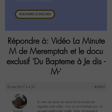
la consultation ci-dessous.
REJOINDRE LE DISCORD
Répondre à: Vidéo La Minute
M de Meremptah et le docu
exclusif 'Du Bapteme à Je dis -
M-'
26 avril 2017 à 4:22
#28035
Je viens de rentrer du travail et j’ai essayé de
regarder cette vidéo, mais ça ne marchera pas. La
DonnaL
vie peut parfois être cruelle. Mais j’ai essayé à