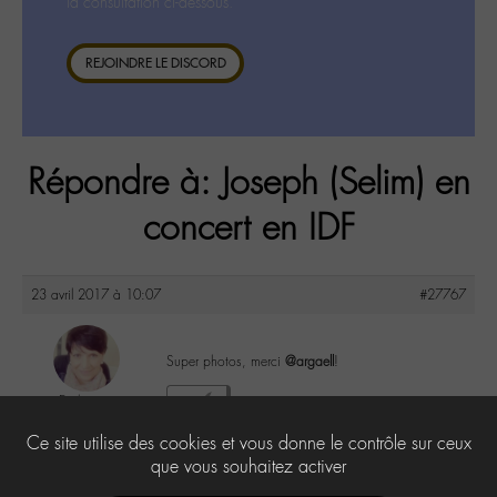
la consultation ci-dessous.
REJOINDRE LE DISCORD
Répondre à: Joseph (Selim) en
concert en IDF
23 avril 2017 à 10:07
#27767
Super photos, merci
@argaell
!
Evelyne
1
@evelyne
Ce site utilise des cookies et vous donne le contrôle sur ceux
Labohémien
397 messages
que vous souhaitez activer