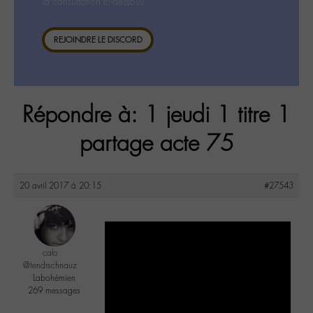
la consultation ci-dessous.
REJOINDRE LE DISCORD
Répondre à: 1 jeudi 1 titre 1
partage acte 75
20 avril 2017 à 20:15
#27543
calo
@tendrschnauz
Labohémien
269 messages