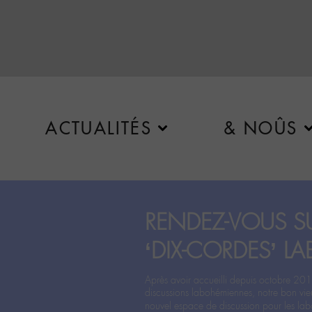
ACTUALITÉS
& NOÛS
RENDEZ-VOUS SU
‘DIX-CORDES’ LA
Après avoir accueilli depuis octobre 201
discussions labohémiennes, notre bon vie
nouvel espace de discussion pour les labo