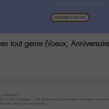
Tous les sujets du For-M- restent néanmoin
REJOINDRE LE DISCORD
n tout genre (Voeux, Anniversaire
u es adorable!!!
lieu si serein si magique…. hâte de danser au bal de baMako de partager ses moments 
de profiter de tous ces jolis moments….