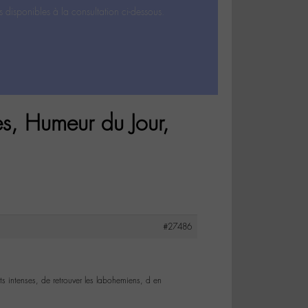
s disponibles à la consultation ci-dessous.
s, Humeur du Jour,
#27486
intenses, de retrouver les labohemiens, d en