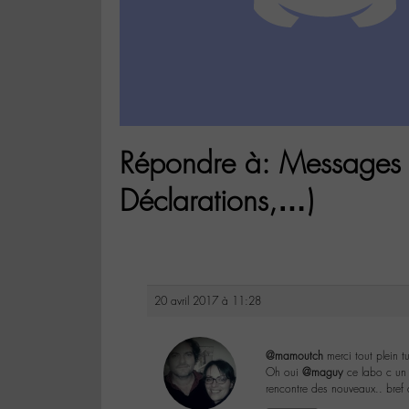
Répondre à: Messages e
Déclarations,…)
20 avril 2017 à 11:28
@mamoutch
merci tout plein t
Oh oui
@maguy
ce labo c un 
rencontre des nouveaux.. bref 