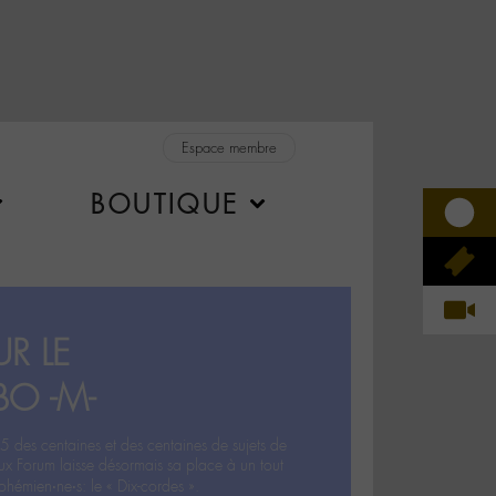
Espace membre
BOUTIQUE
R LE
BO -M-
5 des centaines et des centaines de sujets de
ux Forum laisse désormais sa place à un tout
hémien‧ne‧s: le « Dix-cordes ».