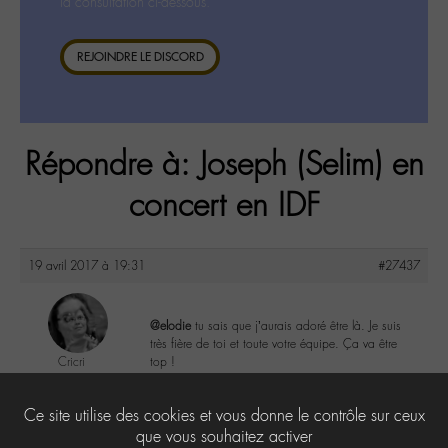
la consultation ci-dessous.
REJOINDRE LE DISCORD
Répondre à: Joseph (Selim) en
concert en IDF
19 avril 2017 à 19:31
#27437
@elodie
tu sais que j’aurais adoré être là. Je suis
très fière de toi et toute votre équipe. Ça va être
Cricri
top !
@cricri
Labohémien
2
Ce site utilise des cookies et vous donne le contrôle sur ceux
500 messages
que vous souhaitez activer