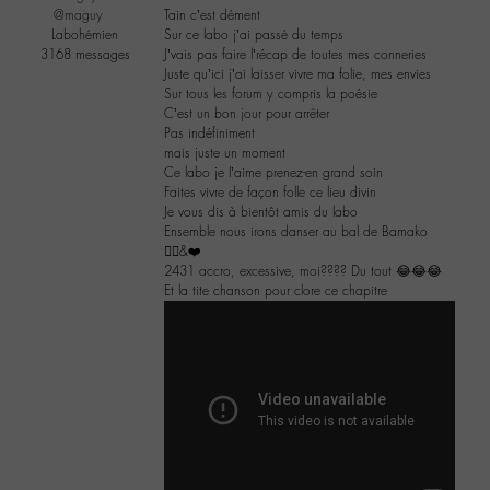
@maguy
Tain c’est dément
Labohémien
Sur ce labo j’ai passé du temps
3168 messages
J’vais pas faire l’récap de toutes mes conneries
Juste qu’ici j’ai laisser vivre ma folie, mes envies
Sur tous les forum y compris la poésie
C’est un bon jour pour arrêter
Pas indéfiniment
mais juste un moment
Ce labo je l’aime prenez-en grand soin
Faites vivre de façon folle ce lieu divin
Je vous dis à bientôt amis du labo
Ensemble nous irons danser au bal de Bamako
✌🏼&❤️
2431 accro, excessive, moi???? Du tout 😂😂😂
Et la tite chanson pour clore ce chapitre