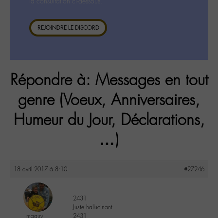
la consultation ci-dessous.
REJOINDRE LE DISCORD
Répondre à: Messages en tout
genre (Voeux, Anniversaires,
Humeur du Jour, Déclarations,
…)
18 avril 2017 à 8:10
#27246
2431
Juste hallucinant
maguy
2431