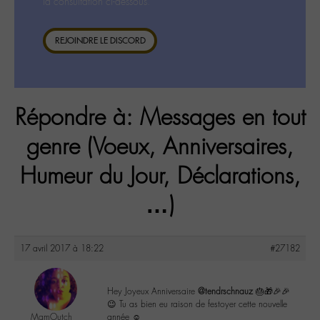
la consultation ci-dessous.
REJOINDRE LE DISCORD
Répondre à: Messages en tout
genre (Voeux, Anniversaires,
Humeur du Jour, Déclarations,
…)
17 avril 2017 à 18:22
#27182
Hey Joyeux Anniversaire
@tendrschnauz
🎂🎁🎉🎉
😉 Tu as bien eu raison de festoyer cette nouvelle
MamOutch
année ☺