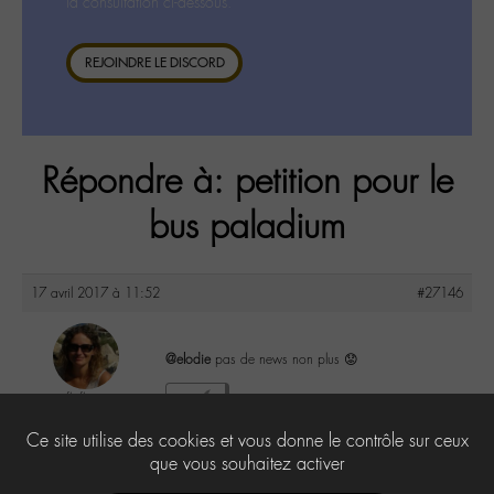
la consultation ci-dessous.
REJOINDRE LE DISCORD
Répondre à: petition pour le
bus paladium
17 avril 2017 à 11:52
#27146
@elodie
pas de news non plus 😟
floflo
1
@floflo
Ce site utilise des cookies et vous donne le contrôle sur ceux
Labohémien
131 messages
que vous souhaitez activer