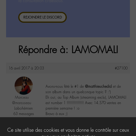
la consultation ci-dessous.
REJOINDRE LE DISCORD
Répondre à: LAMOMALI
16 avril 2017 à 20:03
#27100
Avons-nous fêté le #1 de
@matthieuchedid
et de
son album dans un quelconque topic ? :’)
Marceau
Eh oui, au Top Album (streaming exclu), LAMOMALI
@marssseau
est number 1 !!!!!!!!!!!!!! Avec 14.570 ventes en
Labohémien
première semaine ! :o
63 messages
Bravo à eux ;)
3
Ce site utilise des cookies et vous donne le contrôle sur ceux