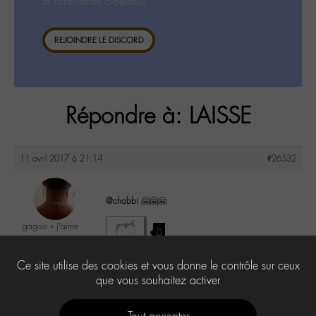
la consultation ci-dessous.
REJOINDRE LE DISCORD
Répondre à: LAISSE
11 avril 2017 à 21:14
#26532
@chabbi
🤗🤗🤗
gagoo « j’aime
0
donc je suis »
@gagoo
Ce site utilise des cookies et vous donne le contrôle sur ceux
Labohémien
2367 messages
que vous souhaitez activer