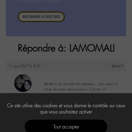
la consultation ci-dessous.
REJOINDRE LE DISCORD
Répondre à: LAMOMALI
11 avril 2017 à 9:21
#26419
@calo tu as résumé mes pensées… moi aussi un
coup de coeur spécial pour « Cet air »!!!
SofM88
@sofm88
8
Ce site utilise des cookies et vous donne le contrôle sur ceux
Labohémien
328 messages
que vous souhaitez activer
Tout accepter