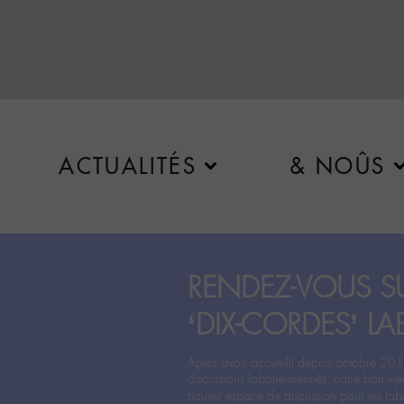
ACTUALITÉS
& NOÛS
RENDEZ-VOUS SU
‘DIX-CORDES’ LA
Après avoir accueilli depuis octobre 201
discussions labohémiennes, notre bon vie
nouvel espace de discussion pour les labo