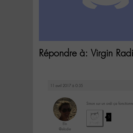
Répondre à: Virgin Radi
11 avril 2017 à 0:35
Sinon sur un ordi ça fonctionn
5
Elo
@elodie