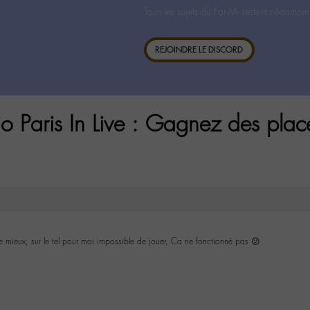
Tous les sujets du For-M- restent néanmoin
REJOINDRE LE DISCORD
o Paris In Live : Gagnez des plac
e mieux, sur le tel pour moi impossible de jouer, Ca ne fonctionné pas 😕