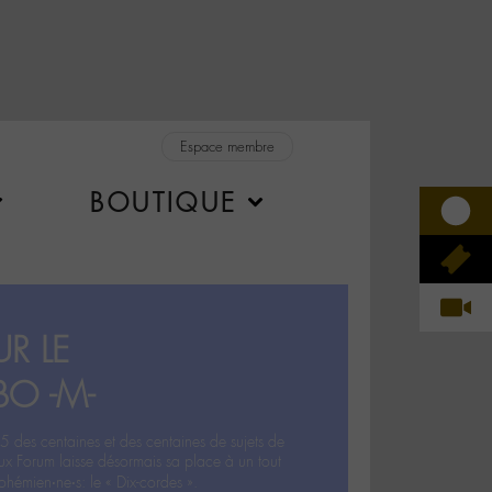
Espace membre
BOUTIQUE
R LE
BO -M-
5 des centaines et des centaines de sujets de
ux Forum laisse désormais sa place à un tout
hémien‧ne‧s: le « Dix-cordes ».