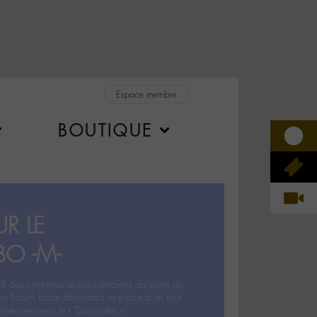
Espace membre
BOUTIQUE
R LE
BO -M-
5 des centaines et des centaines de sujets de
ux Forum laisse désormais sa place à un tout
hémien‧ne‧s: le « Dix-cordes ».