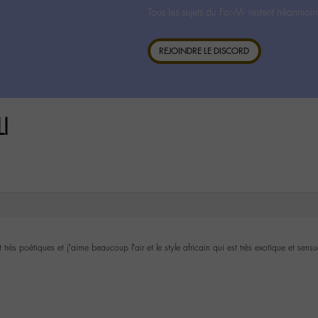
Tous les sujets du For-M- restent néanmoin
REJOINDRE LE DISCORD
I
très poétiques et j’aime beaucoup l’air et le style africain qui est très exotique et sensu