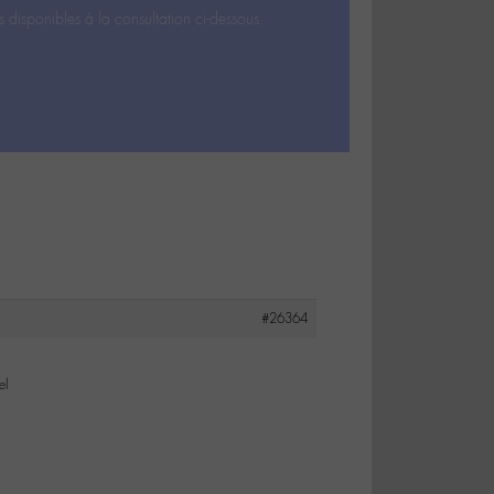
s disponibles à la consultation ci-dessous.
#26364
el