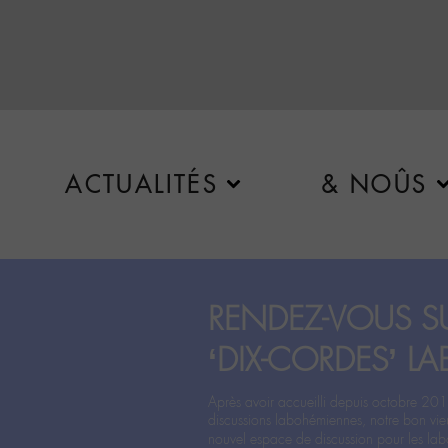
ACTUALITÉS
& NOÛS
RENDEZ-VOUS SU
‘DIX-CORDES’ LA
Après avoir accueilli depuis octobre 201
discussions labohémiennes, notre bon vie
nouvel espace de discussion pour les labo