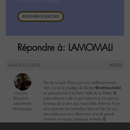
la consultation ci-dessous.
REJOINDRE LE DISCORD
Répondre à: LAMOMALI
9 avril 2017 à 22:05
#26205
Pas de compte ITunes pour moi malheureusement…
mais j’ai eu le privilège de féliciter
@matthieuchedid
machine
en personne hier à la Petite Halle de la Villette 😊
@machine
notre entrevue a été un peu brève et je n’ai pas eu
Labohémien
le temps de lui dire que j’avais hâte d’être au 9 juin
44 messages
pour savourer ces merveilleux titres en live ! Je suis
persuadée que nous allons tous vivre de grands
moments musicaux, poétiques et festifs 😊