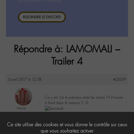
la consultation ci-dessous.
REJOINDRE LE DISCORD
Répondre à: LAMOMALI –
Trailer 4
6 avril 2017 à 12:38
#25639
Ca y est j’ai le précieux entre les mains !!! Il tourne
à fond dans la maison !! :D
Nanie
@nanie
Labohémien
5
Ce site utilise des cookies et vous donne le contrôle sur ceux
149 messages
que vous souhaitez activer