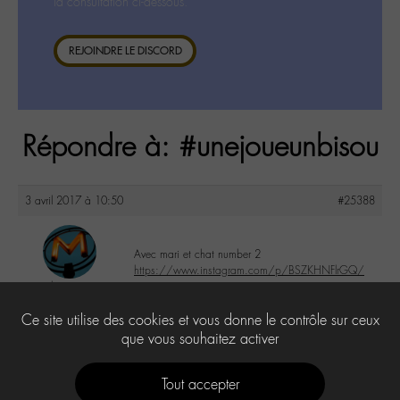
la consultation ci-dessous.
REJOINDRE LE DISCORD
Répondre à: #unejoueunbisou
3 avril 2017 à 10:50
#25388
Avec mari et chat number 2
https://www.instagram.com/p/BSZKHNFlrGQ/
louvie
@louvie94
2
Ce site utilise des cookies et vous donne le contrôle sur ceux
Labohémien
80 messages
que vous souhaitez activer
Tout accepter