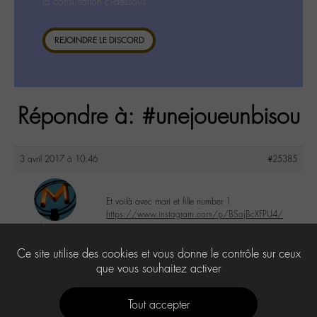
la consultation ci-dessous.
REJOINDRE LE DISCORD
Répondre à: #unejoueunbisou
3 avril 2017 à 10:46
#25385
Et voilà avec mari et fille number 1
https://www.instagram.com/p/BSajBcXFPU4/
louvie
@louvie94
2
Ce site utilise des cookies et vous donne le contrôle sur ceux
Labohémien
80 messages
que vous souhaitez activer
Tout accepter