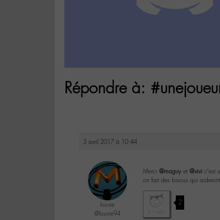
Répondre à: #unejoueu
3 avril 2017 à 10:44
Merci
@maguy
et
@vivi
c’est u
on fait des bisous qui aideron
2
louvie
@louvie94