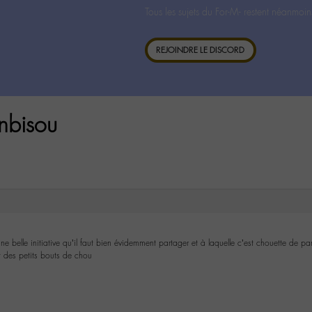
Tous les sujets du For-M- restent néanmoin
REJOINDRE LE DISCORD
nbisou
ne belle initiative qu’il faut bien évidemment partager et à laquelle c’est chouette de pa
t des petits bouts de chou