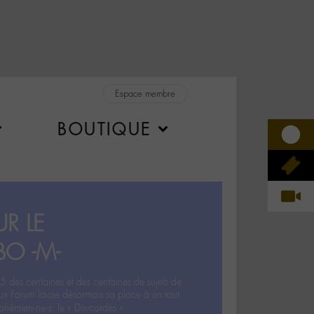
Espace membre
BOUTIQUE
R LE
BO -M-
5 des centaines et des centaines de sujets de
ux Forum laisse désormais sa place à un tout
hémien‧ne‧s: le « Dix-cordes ».