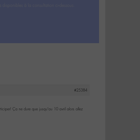
s disponibles à la consultation ci-dessous.
#25384
rticiper! Ça ne dure que jusqu’au 10 avril alors allez