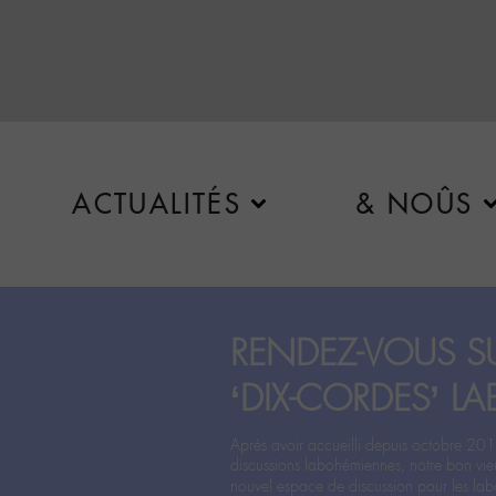
ACTUALITÉS
& NOÛS
RENDEZ-VOUS SU
‘DIX-CORDES’ LA
Après avoir accueilli depuis octobre 201
discussions labohémiennes, notre bon vie
nouvel espace de discussion pour les labo