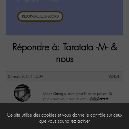
la consultation ci-dessous.
REJOINDRE LE DISCORD
Répondre à: Taratata -M- &
nous
21 mars 2017 à 12:39
#24641
Mooh
@maguy
merci pour la petite pensée 😍
j’étais avec vous avec le coeur 🤗🤗🤗❤❤❤
lu6le
@lu6le
3
Ce site utilise des cookies et vous donne le contrôle sur ceux
Labohémien
324 messages
que vous souhaitez activer