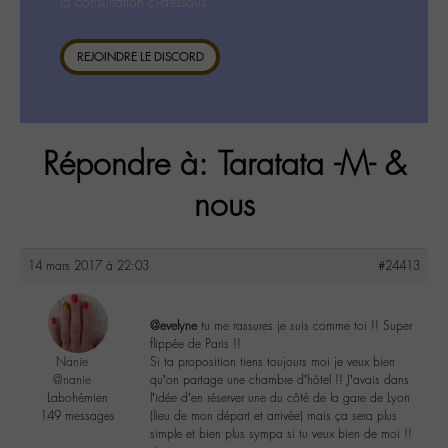
la consultation ci-dessous.
REJOINDRE LE DISCORD
Répondre à: Taratata -M- &
nous
14 mars 2017 à 22:03
#24413
@evelyne
tu me rassures je suis comme toi !! Super
flippée de Paris !!
Nanie
Si ta proposition tiens toujours moi je veux bien
@nanie
qu’on partage une chambre d’hôtel !! J’avais dans
Labohémien
l’idée d’en réserver une du côté de la gare de Lyon
149 messages
(lieu de mon départ et arrivée) mais ça sera plus
simple et bien plus sympa si tu veux bien de moi !!