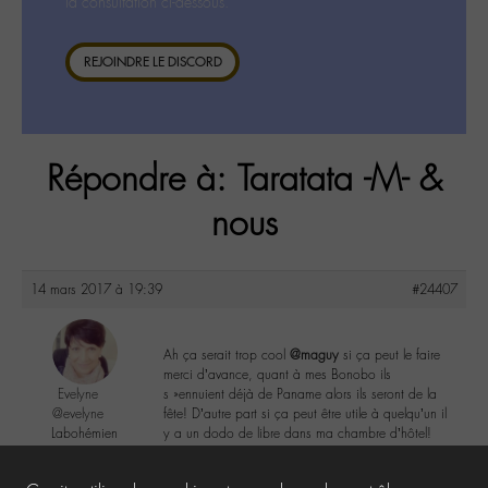
la consultation ci-dessous.
REJOINDRE LE DISCORD
Répondre à: Taratata -M- &
nous
14 mars 2017 à 19:39
#24407
Ah ça serait trop cool
@maguy
si ça peut le faire
merci d’avance, quant à mes Bonobo ils
Evelyne
s »ennuient déjà de Paname alors ils seront de la
@evelyne
fête! D’autre part si ça peut être utile à quelqu’un il
Labohémien
y a un dodo de libre dans ma chambre d’hôtel!
397 messages
4