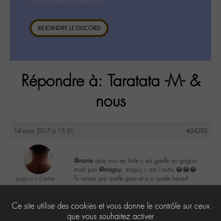
la consultation ci-dessous.
REJOINDRE LE DISCORD
Répondre à: Taratata -M- &
nous
14 mars 2017 à 15:31
#24393
@nanie
alors moi en faite c est gaelle ou gagoo
mais pas
@maguy
, maguy c est l autre,😂😂😂
gagoo « j’aime
Tu arrives par quelle gare et a a quelle heure?
donc je suis »
@gagoo
3
Ce site utilise des cookies et vous donne le contrôle sur ceux
Labohémien
2367 messages
que vous souhaitez activer