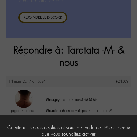
la consultation ci-dessous.
REJOINDRE LE DISCORD
Répondre à: Taratata -M- &
nous
14 mars 2017 à 15:24
#24389
@maguy
j en suis aussi 😂😂😂
gagoo « j’aime
@nanie
bah on devait pas se donner rdv?
donc je suis »
@gagoo
2
Ce site utilise des cookies et vous donne le contrôle sur ceux
Labohémien
2367 messages
que vous souhaitez activer