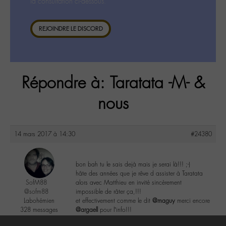
la consultation ci-dessous.
REJOINDRE LE DISCORD
Répondre à: Taratata -M- &
nous
14 mars 2017 à 14:30
#24380
bon bah tu le sais dejà mais je serai là!!! ;-)
hâte des années que je rêve d assister à Taratata
SofM88
alors avec Matthieu en invité sincèrement
@sofm88
impossible de râter ça,!!!
Labohémien
et effectivement comme le dit
@maguy
merci encore
328 messages
@argaell
pour l’info!!!