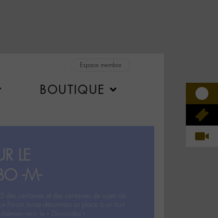
Espace membre
BOUTIQUE
R LE
BO -M-
5 des centaines et des centaines de sujets de
ux Forum laisse désormais sa place à un tout
hémien‧ne‧s: le « Dix-cordes ».