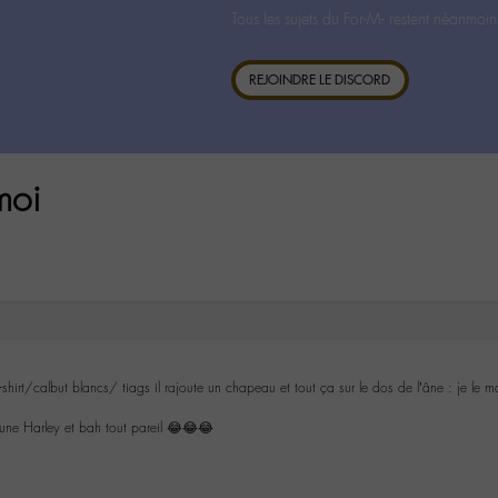
Tous les sujets du For-M- restent néanmoin
REJOINDRE LE DISCORD
moi
e-shirt/calbut blancs/ tiags il rajoute un chapeau et tout ça sur le dos de l’âne : je l
 une Harley et bah tout pareil 😂😂😂