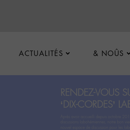
ACTUALITÉS
& NOÛS
RENDEZ-VOUS SU
‘DIX-CORDES’ LA
Après avoir accueilli depuis octobre 201
discussions labohémiennes, notre bon vie
nouvel espace de discussion pour les labo