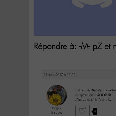
Répondre à: -M- pZ et 
11 mars 2017 à 13:52
Bah écoute
@nanie
, si aux te
comprendrait!!! 😁😂😂😂
Mais … cuir/ levi’s et allez…
maguy
4
@maguy