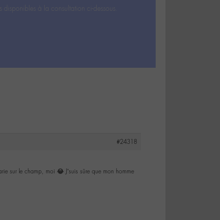
s disponibles à la consultation ci-dessous.
#24318
e marie sur le champ, moi 😂 J’suis sûre que mon homme