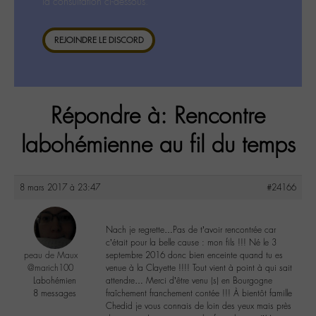
la consultation ci-dessous.
REJOINDRE LE DISCORD
Répondre à: Rencontre
labohémienne au fil du temps
8 mars 2017 à 23:47
#24166
Nach je regrette…Pas de t’avoir rencontrée car
c’était pour la belle cause : mon fils !!! Né le 3
peau de Maux
septembre 2016 donc bien enceinte quand tu es
@marich100
venue à la Clayette !!!! Tout vient à point à qui sait
Labohémien
attendre… Merci d’être venu (s) en Bourgogne
8 messages
fraîchement franchement contée !!! À bientôt famille
Chedid je vous connais de loin des yeux mais près