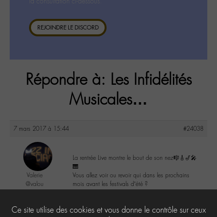
la consultation ci-dessous.
REJOINDRE LE DISCORD
Répondre à: Les Infidélités
Musicales…
7 mars 2017 à 15:44
#24038
La rentrée Live montre le bout de son nez🎼🎸🎷🎤
🎹
Valerie
Vous allez voir ou revoir qui dans les prochains
@valou
mois avant les festivals d’été ?
Labohémien
505 messages
0
Ce site utilise des cookies et vous donne le contrôle sur ceux