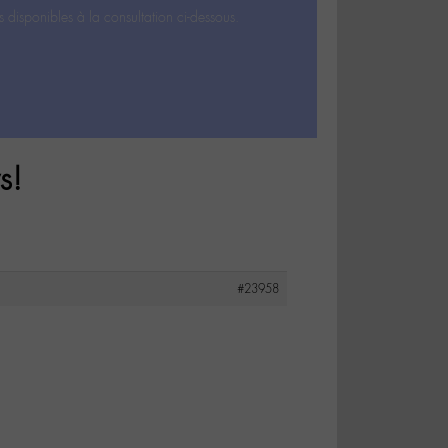
s disponibles à la consultation ci-dessous.
s!
#23958