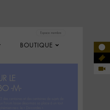
Espace membre
BOUTIQUE
R LE
BO -M-
5 des centaines et des centaines de sujets de
ux Forum laisse désormais sa place à un tout
hémien‧ne‧s: le « Dix-cordes ».