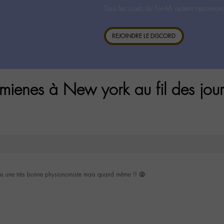
Tous les sujets du For-M- restent néanmoin
REJOINDRE LE DISCORD
mienes à New york au fil des jour
pas une très bonne physionomiste mais quand même !! 😜