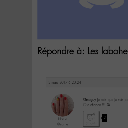
Répondre à: Les labohe
3 mars 2017 à 20:24
@maguy
je sais que je suis 
C’te chance !!! 😍
2
Nanie
@nanie