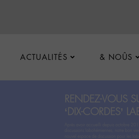
ACTUALITÉS
& NOÛS
RENDEZ-VOUS SU
‘DIX-CORDES’ LA
Après avoir accueilli depuis octobre 201
discussions labohémiennes, notre bon vie
nouvel espace de discussion pour les labo