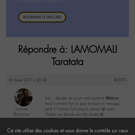
la consultation ci-dessous.
REJOINDRE LE DISCORD
Répondre à: LAMOMALI
Taratata
26 février 2017 à 20:34
#23751
Euh… désolée de poser cette question
@labom
,
mais comment fait on pour envoyer un message
machine
privé ? ? Jamais fait jusqu’à présent 😉 merci
@machine
d’aider une blonde pas très douée 😊
Labohémien
44 messages
2
Ce site utilise des cookies et vous donne le contrôle sur ceux