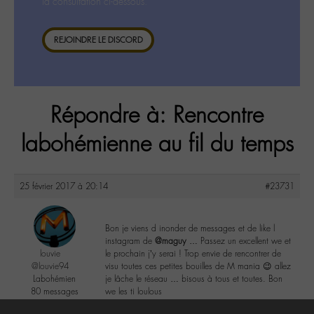
la consultation ci-dessous.
REJOINDRE LE DISCORD
Répondre à: Rencontre
labohémienne au fil du temps
25 février 2017 à 20:14
#23731
Bon je viens d inonder de messages et de like l
instagram de
@maguy
… Passez un excellent we et
louvie
le prochain j’y serai ! Trop envie de rencontrer de
@louvie94
visu toutes ces petites bouilles de M mania 😉 allez
Labohémien
je lâche le réseau … bisous à tous et toutes. Bon
80 messages
we les ti loulous