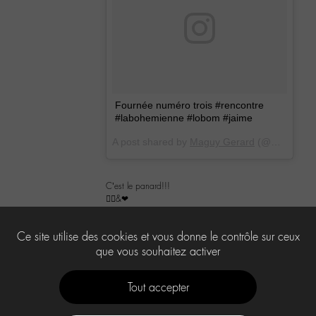
Fournée numéro trois #rencontre
#labohemienne #lobom #jaime
A post shared by
Maguy Gerard
(@maguy77) on
C’est le panard!!!
✌🏼&❤
8
Ce site utilise des cookies et vous donne le contrôle sur ceux
que vous souhaitez activer
Tout accepter