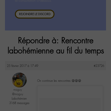
la consultation ci-dessous.
REJOINDRE LE DISCORD
Répondre à: Rencontre
labohémienne au fil du temps
25 février 2017 à 17:49
#23726
On continue les rencontres 😜😜😜
maguy
@maguy
Labohémien
3168 messages