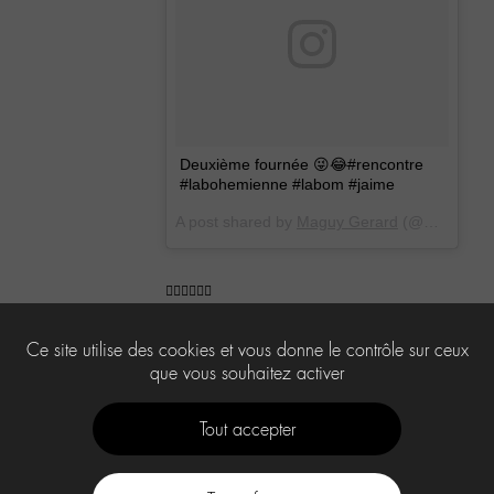
Deuxième fournée 😜😂#rencontre
#labohemienne #labom #jaime
A post shared by
Maguy Gerard
(@maguy77) on
👍🏼👌🏼✌🏼
7
Ce site utilise des cookies et vous donne le contrôle sur ceux
que vous souhaitez activer
Tout accepter