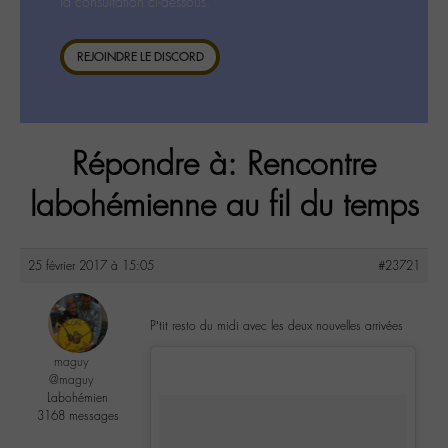
la consultation ci-dessous.
REJOINDRE LE DISCORD
Répondre à: Rencontre
labohémienne au fil du temps
25 février 2017 à 15:05
#23721
P’tit resto du midi avec les deux nouvelles arrivées
maguy
@maguy
Labohémien
3168 messages